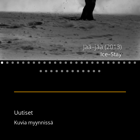
Jää–jää (2013)
Ice–Stay
Uutiset
Kuvia myynnissä